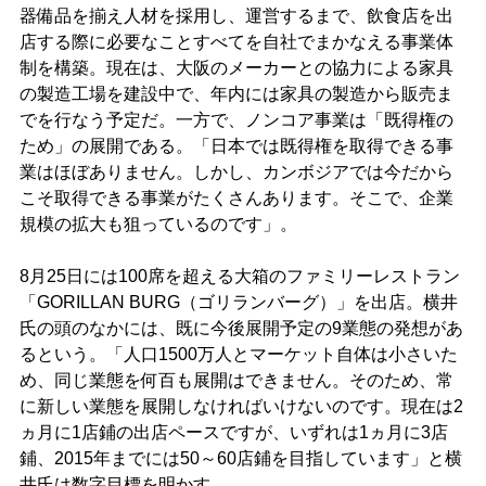
器備品を揃え人材を採用し、運営するまで、飲食店を出
店する際に必要なことすべてを自社でまかなえる事業体
制を構築。現在は、大阪のメーカーとの協力による家具
の製造工場を建設中で、年内には家具の製造から販売ま
でを行なう予定だ。一方で、ノンコア事業は「既得権の
ため」の展開である。「日本では既得権を取得できる事
業はほぼありません。しかし、カンボジアでは今だから
こそ取得できる事業がたくさんあります。そこで、企業
規模の拡大も狙っているのです」。
8月25日には100席を超える大箱のファミリーレストラン
「GORILLAN BURG（ゴリランバーグ）」を出店。横井
氏の頭のなかには、既に今後展開予定の9業態の発想があ
るという。「人口1500万人とマーケット自体は小さいた
め、同じ業態を何百も展開はできません。そのため、常
に新しい業態を展開しなければいけないのです。現在は2
ヵ月に1店鋪の出店ペースですが、いずれは1ヵ月に3店
鋪、2015年までには50～60店鋪を目指しています」と横
井氏は数字目標を明かす。