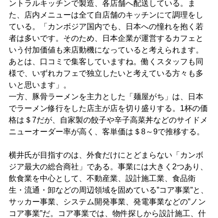
ントラルキッチンで製造、各店舗へ配送している。ま
た、店内メニューは全て自店舗のキッチンにて調理をし
ている。「カンボジア国内でも、日本への憧れを抱く若
者は多いです。そのため、日本企業が運営するカフェと
いう付加価値も来店動機になっていると考えられます。
あとは、口コミで集客していますね。働くスタッフも同
様で、いずれカフェで独立したいと考えている方々も多
いと思います」。
一方、豚骨ラーメンを主力とした「麺屋がち」は、日本
でラーメン修行をした店主が店を切り盛りする。1杯の価
格は＄7だが、自家製の餃子や辛子高菜丼などのサイドメ
ニューオーダー率が高く、客単価は＄8～9で推移する。
横井氏が目指すのは、外食だけにとどまらない「カンボ
ジア最大の総合商社」である。事業には大きく2つあり、
飲食業を中心として、不動産業、設計施工業、食品衛
生・流通・卸などの周辺領域を固めている”コア事業”と、
サッカー事業、システム開発事業、発電事業などの”ノン
コア事業”だ。コア事業では、物件探しから設計施工、什