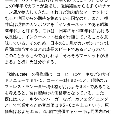
この1年半でカフェが急増し、近隣諸国からも多くのチェ
ーン店が参入してきた。それほど魅力的なマーケットで
あると他国からの期待を集めている国なのだ。また、横
井氏は現在のカンボジアを「インターネットのある昭和
30年代」と評する。これは、日本の昭和30年代における
成長性に、インターネット社会が付随していることを意
味している。そのため、日本の1ヵ月がカンボジアでは1
週間に相当するほどの成長スピードであるというのだ。
このことからも今でなければ「そろそろマーケットが埋
まる」と横井氏は分析する。
「kiriya cafe」の客単価は、コーヒーにケーキなどのサイ
ドメニューで＄4～5。コーヒー1杯＄2～3と、現地のカ
フェレストラン一食平均価格がおおよそ＄3～であること
を考えると、富裕層向けの価格帯となっている。また、
夜にはステーキやハンバーガーなど、カフェダイニング
として営業するため客単価は＄5～8にも上るという。原
価率はおよそ31％。2店舗で提供するケーキは同国内のセ