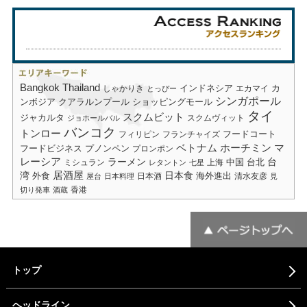
Bangkok
Thailand
しゃかりき
インドネシア
エカマイ
カ
とっぴー
シンガポール
ショッピングモール
ンボジア
クアラルンプール
タイ
スクムビット
ジャカルタ
スクムヴィット
ジョホールバル
バンコク
トンロー
フードコート
フィリピン
フランチャイズ
ベトナム
ホーチミン
マ
フードビジネス
プノンペン
プロンポン
レーシア
ラーメン
台
中国
台北
ミシュラン
上海
レタントン
七星
居酒屋
湾
日本食
海外進出
外食
日本酒
清水友彦
屋台
日本料理
見
香港
切り発車
酒蔵
トップ
ヘッドライン