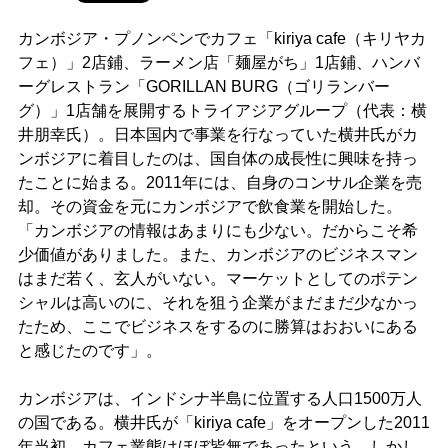
カンボジア・プノンペンでカフェ「kiriya cafe（キリヤカ
フェ）」2店鋪、ラーメン店「麺屋がち」1店鋪、ハンバ
ーグレストラン「GORILLAN BURG（ゴリランバー
グ）」1店舗を展開するトライアジアグループ（代表：横
井朋幸氏）。日本国内で事業を行なっていた横井氏がカ
ンボジアに着目したのは、国自体の成長性に興味を持っ
たことに始まる。2011年には、自身のコンサル企業を売
却。その資金を元にカンボジアで飲食業を開始した。
「カンボジアの情報はあまりにも少ない。だからこそ希
少価値がありました。また、カンボジアのビジネスマン
はまだ若く、玄人がいない。マーケットとしてのポテン
シャルは高いのに、それを狙う企業がまだまだ少なかっ
たため、ここでビジネスをするのに勝算はおおいにある
と感じたのです」。
カンボジアは、インドシナ半島に位置する人口1500万人
の国である。横井氏が「kiriya cafe」をオープンした2011
年当初、カフェ業態はほぼ皆無であったという。しかし