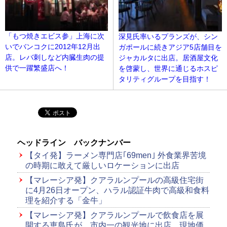
「もつ焼きエビス参」上海に次
深見氏率いるプランズが、シン
いでバンコクに2012年12月出
ガポールに続きアジア5店舗目を
店。レバ刺しなど内臓生肉の提
ジャカルタに出店。居酒屋文化
供で一躍繁盛店へ！
を啓蒙し、世界に通じるホスピ
タリティグループを目指す！
ヘッドライン バックナンバー
【タイ発】ラーメン専門店｢69men｣ 外食業界苦境
の時期に敢えて厳しいロケーションに出店
【マレーシア発】クアラルンプールの高級住宅街
に4月26日オープン、ハラル認証牛肉で高級和食料
理を紹介する「金牛」
【マレーシア発】クアラルンプールで飲食店を展
開する恵島氏が、市内一の観光地に出店。現地価