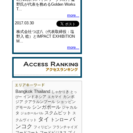
野氏が代表を務めるGolden Works
T...
more...
2017.03.30
株式会社つぼ八（代表取締役：塩
野入 稔）とIMPACT EXHIBITION
M...
more...
Bangkok
Thailand
しゃかりき
とっ
インドネシア
エカマイ
カンボ
ぴー
ショッピン
ジア
クアラルンプール
シンガポール
グモール
ジャカル
スクムビット
タ
ス
ジョホールバル
タイ
バ
トンロー
クムヴィット
ンコク
フィリピン
フランチャイズ
フードコート
フードビジネス
プノ