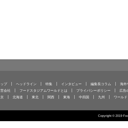
トップ
ヘッドライン
特集
インタビュー
編集長コラム
海外
運営会社
フードスタジアムワールドとは
プライバシーポリシー
広告
東京
北海道
東北
関西
東海
中四国
九州
ワールド
Copyright © 2019 Food