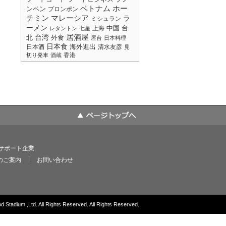
ベトナム
ホー
ンペン
プロンポン
チミン
マレーシア
ラ
ミシュラン
ーメン
中国
台
上海
レタントン
七星
居酒屋
台湾
北
外食
屋台
日本料理
日本食
海外進出
日本酒
清水友彦
見
香港
切り発車
酒蔵
サポート企業
のご案内
お問い合わせ
 Stadium.,Ltd. All Rights Reserved. All Rights Reserved.