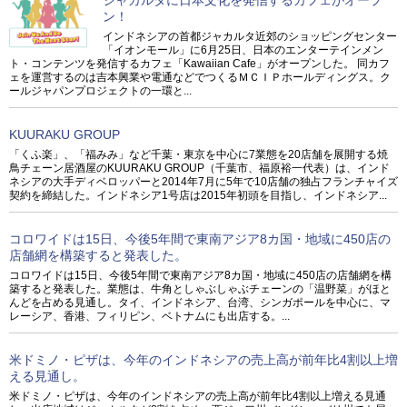
ン！
インドネシアの首都ジャカルタ近郊のショッピングセンター
「イオンモール」に6月25日、日本のエンターテインメン
ト・コンテンツを発信するカフェ「Kawaiian Cafe」がオープンした。 同カフ
ェを運営するのは吉本興業や電通などでつくるＭＣＩＰホールディングス。ク
ールジャパンプロジェクトの一環と...
KUURAKU GROUP
「くふ楽」、「福みみ」など千葉・東京を中心に7業態を20店舗を展開する焼
鳥チェーン居酒屋のKUURAKU GROUP（千葉市、福原裕一代表）は、インド
ネシアの大手ディベロッパーと2014年7月に5年で10店舗の独占フランチャイズ
契約を締結した。インドネシア1号店は2015年初頭を目指し、インドネシア...
コロワイドは15日、今後5年間で東南アジア8カ国・地域に450店の
店舗網を構築すると発表した。
コロワイドは15日、今後5年間で東南アジア8カ国・地域に450店の店舗網を構
築すると発表した。業態は、牛角としゃぶしゃぶチェーンの「温野菜」がほと
んどを占める見通し。タイ、インドネシア、台湾、シンガポールを中心に、マ
レーシア、香港、フィリピン、ベトナムにも出店する。...
米ドミノ・ピザは、今年のインドネシアの売上高が前年比4割以上増
える見通し。
米ドミノ・ピザは、今年のインドネシアの売上高が前年比4割以上増える見通