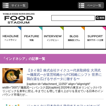
サイト一覧
ページ一覧
「インドネシア」の記事一覧
【タイ発】株式会社テイクユー代表取締役 大澤武
〜麺屋武一が直営戦略からFC戦略にシフト 世界に
鶏白湯を広げるサポータに徹する〜
[caption id="attachment_11050" align="alignright"
width="300"] ｢麺屋武一｣ バンコク店[/caption] 2020年の東京オリンピック/パラ
リンピックを来年に控え､今までにも増して盛り上がりを見せている日本のイン
バウンド市場だが...
ジャカルタに日本文化を発信するカフェがオープ