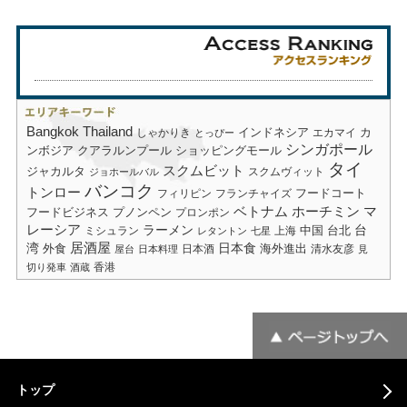
Bangkok
Thailand
しゃかりき
インドネシア
エカマイ
カ
とっぴー
シンガポール
ショッピングモール
ンボジア
クアラルンプール
タイ
スクムビット
ジャカルタ
スクムヴィット
ジョホールバル
バンコク
トンロー
フードコート
フィリピン
フランチャイズ
ベトナム
ホーチミン
マ
フードビジネス
プノンペン
プロンポン
レーシア
ラーメン
台
中国
台北
ミシュラン
上海
レタントン
七星
居酒屋
湾
日本食
海外進出
外食
日本酒
清水友彦
屋台
日本料理
見
香港
切り発車
酒蔵
トップ