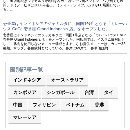
し。出店地域はジャカルタが8割を占め、西ジャワ州バンドン、バリ州でも展
開。ドミノ・ピザは2008年進出。ミディ・アディプルカサがFC展開してい
る。...
壱番屋はインドネシアのジャカルタに、同国1号店となる「カレーハ
ウス CoCo 壱番屋 Grand Indonesia 店」をオープンした。
壱番屋はインドネシアのジャカルタに、同国1号店となる「カレーハウス CoCo
壱番屋 Grand Indonesia 店」をオープンした。同店舗では、イスラム圏対応と
して、豚肉を使用しないメニュー構成とする。なお提供メニューは、カレー32
種類、サラダ、各種飲料となっている。客席は69席で、客単価は約...
国別記事一覧
インドネシア
オーストラリア
カンボジア
シンガポール
台湾
タイ
中国
フィリピン
ベトナム
香港
マレーシア