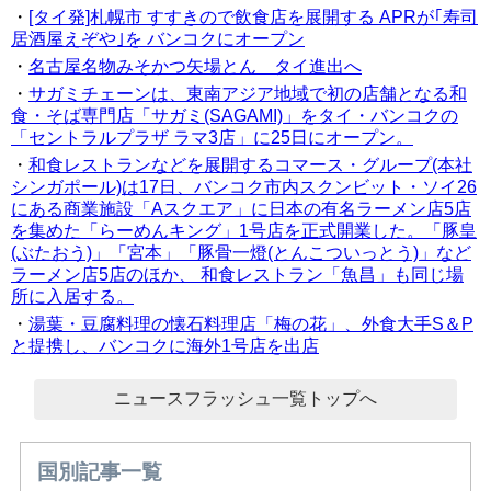
・
[タイ発]札幌市 すすきので飲食店を展開する APRが｢寿司
居酒屋えぞや｣を バンコクにオープン
・
名古屋名物みそかつ矢場とん タイ進出へ
・
サガミチェーンは、東南アジア地域で初の店舗となる和
食・そば専門店「サガミ(SAGAMI)」をタイ・バンコクの
「セントラルプラザ ラマ3店」に25日にオープン。
・
和食レストランなどを展開するコマース・グループ(本社
シンガポール)は17日、バンコク市内スクンビット・ソイ26
にある商業施設「Aスクエア」に日本の有名ラーメン店5店
を集めた「らーめんキング」1号店を正式開業した。「豚皇
(ぶたおう)」「宮本」「豚骨一燈(とんこついっとう)」など
ラーメン店5店のほか、 和食レストラン「魚昌」も同じ場
所に入居する。
・
湯葉・豆腐料理の懐石料理店「梅の花」、外食大手S＆P
と提携し、バンコクに海外1号店を出店
ニュースフラッシュ一覧トップへ
国別記事一覧