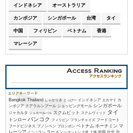
インドネシア
オーストラリア
カンボジア
シンガポール
台湾
タイ
中国
フィリピン
ベトナム
香港
マレーシア
Bangkok
Thailand
しゃかりき
インドネシア
エカマイ
カ
とっぴー
シンガポール
ショッピングモール
ンボジア
クアラルンプール
タイ
スクムビット
ジャカルタ
スクムヴィット
ジョホールバル
バンコク
トンロー
フードコート
フィリピン
フランチャイズ
ベトナム
ホーチミン
マ
フードビジネス
プノンペン
プロンポン
レーシア
ラーメン
台
中国
台北
ミシュラン
上海
レタントン
七星