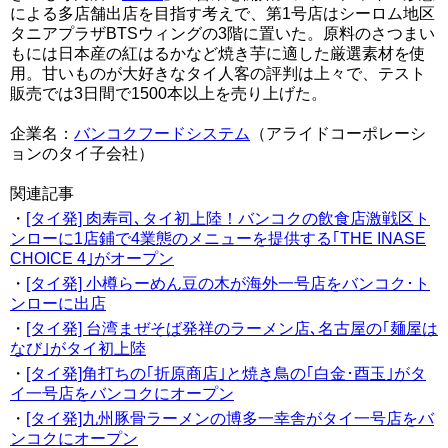
による多店舗出店を目指す考えで、第1号店はシーロム地区
タニアプラザBTSウィングの3階に置いた。原料のさつまい
もには日本産の紅はるかなど焼き芋に適した厳選素材を使
用。甘いものが大好きなタイ人客の評判は上々で、テスト
販売では3日間で1500本以上を売り上げた。
企業名：
バンコクフードシステム
（アライドコーポレーシ
ョンのタイ子会社）
関連記事
・
[タイ発] 肉寿司､タイ初上陸！バンコクの飲食店激戦区ト
ンローに1店鋪で4業態のメニューを提供する｢THE INASE
CHOICE 4｣がオープン
・
[タイ発] 小樽らーめん豆の木が海外一号店をバンコク･ト
ンローに出店
・
[タイ発] 台湾まぜそば発祥のラーメン店､名古屋の｢麺屋は
なび｣がタイ初上陸
・
[タイ発]角打ちの｢折原商店｣と焼き鳥の｢白金･酉玉｣がタ
イ一号店をバンコクにオープン
・
[タイ発]九州豚骨ラーメンの博多一幸舎がタイ一号店をバ
ンコクにオープン