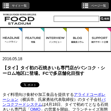
サイト一覧
ページ一覧
2016.05.18
【タイ】タイ初の石焼きいも専門店がバンコク・シ
ーロム地区に登場。FCで多店舗化目指す
タイ料理向け食材や加工食品を提供する
アライドコーポレ
ーション
（横浜市、氏家勇祐代表取締役）のタイ子会社
バ
ンコクフードシステム
は4月18日、タイで初めてとなる石焼
きいも専門店「
OIMO
」の営業を開始。フランチャイズ形態