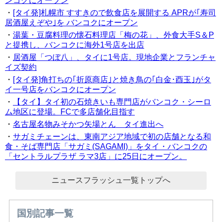
ンコクにオープン
・
[タイ発]札幌市 すすきので飲食店を展開する APRが｢寿司
居酒屋えぞや｣を バンコクにオープン
・
湯葉・豆腐料理の懐石料理店「梅の花」、外食大手S＆P
と提携し、バンコクに海外1号店を出店
・
居酒屋「つぼ八」、タイに1号店。現地企業とフランチャ
イズ契約
・
[タイ発]角打ちの｢折原商店｣と焼き鳥の｢白金･酉玉｣がタ
イ一号店をバンコクにオープン
・
【タイ】タイ初の石焼きいも専門店がバンコク・シーロ
ム地区に登場。FCで多店舗化目指す
・
名古屋名物みそかつ矢場とん タイ進出へ
・
サガミチェーンは、東南アジア地域で初の店舗となる和
食・そば専門店「サガミ(SAGAMI)」をタイ・バンコクの
「セントラルプラザ ラマ3店」に25日にオープン。
ニュースフラッシュ一覧トップへ
国別記事一覧