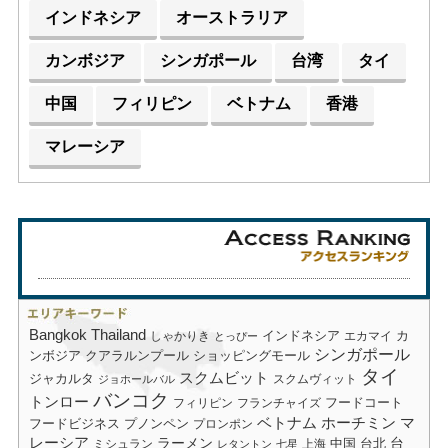
インドネシア
オーストラリア
カンボジア
シンガポール
台湾
タイ
中国
フィリピン
ベトナム
香港
マレーシア
Bangkok
Thailand
しゃかりき
インドネシア
エカマイ
カ
とっぴー
シンガポール
ショッピングモール
ンボジア
クアラルンプール
タイ
スクムビット
ジャカルタ
スクムヴィット
ジョホールバル
バンコク
トンロー
フードコート
フィリピン
フランチャイズ
ベトナム
ホーチミン
マ
フードビジネス
プノンペン
プロンポン
レーシア
ラーメン
台
中国
台北
ミシュラン
上海
レタントン
七星