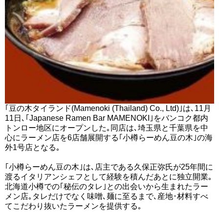
｢豆の木タイランド(Mamenoki (Thailand) Co., Ltd)｣は､11月
11日､｢Japanese Ramen Bar MAMENOKI｣をバンコク都内
トンロー地区にオープンした｡同店は､埼玉県と千葉県を中
心にラーメン店を6店舗展開する｢小樽らーめん豆の木｣の海
外1号店となる｡
｢小樽らーめん豆の木｣は､店主である久保正弥氏が25年間に
渡るイタリアンシェフとして経験を積んだあとに独立開業｡
北海道小樽での｢秘伝のタレ｣との出会いから生まれたラー
メン店｡タレだけでなく味噌､麺に至るまで､産地･材料すべ
てこだわり抜いたラーメンを提供する｡