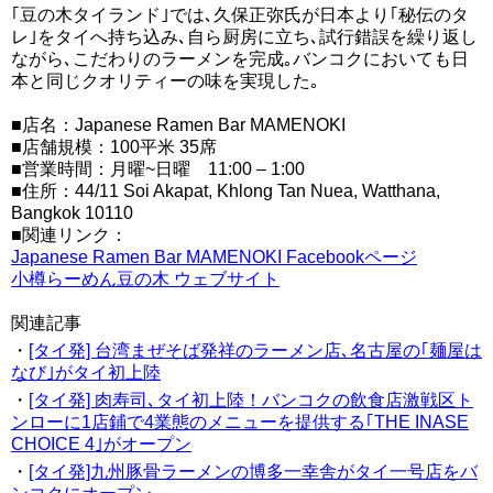
｢豆の木タイランド｣では､久保正弥氏が日本より｢秘伝のタ
レ｣をタイへ持ち込み､自ら厨房に立ち､試行錯誤を繰り返し
ながら､こだわりのラーメンを完成｡バンコクにおいても日
本と同じクオリティーの味を実現した｡
■店名：Japanese Ramen Bar MAMENOKI
■店舗規模：100平米 35席
■営業時間：月曜~日曜 11:00 – 1:00
■住所：44/11 Soi Akapat, Khlong Tan Nuea, Watthana,
Bangkok 10110
■関連リンク：
Japanese Ramen Bar MAMENOKI Facebookページ
小樽らーめん豆の木 ウェブサイト
関連記事
・
[タイ発] 台湾まぜそば発祥のラーメン店､名古屋の｢麺屋は
なび｣がタイ初上陸
・
[タイ発] 肉寿司､タイ初上陸！バンコクの飲食店激戦区ト
ンローに1店鋪で4業態のメニューを提供する｢THE INASE
CHOICE 4｣がオープン
・
[タイ発]九州豚骨ラーメンの博多一幸舎がタイ一号店をバ