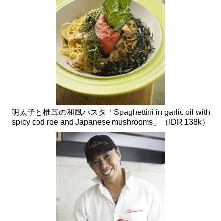
明太子と椎茸の和風パスタ「Spaghettini in garlic oil with
spicy cod roe and Japanese mushrooms」（IDR 138k）