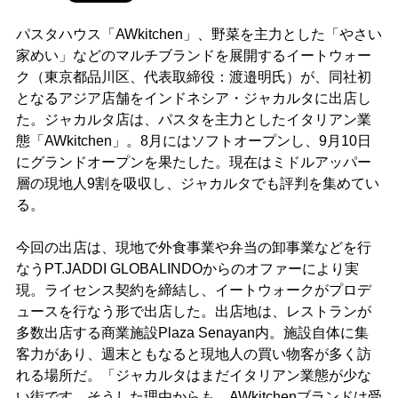
パスタハウス「AWkitchen」、野菜を主力とした「やさい
家めい」などのマルチブランドを展開するイートウォー
ク（東京都品川区、代表取締役：渡邉明氏）が、同社初
となるアジア店舗をインドネシア・ジャカルタに出店し
た。ジャカルタ店は、パスタを主力としたイタリアン業
態「AWkitchen」。8月にはソフトオープンし、9月10日
にグランドオープンを果たした。現在はミドルアッパー
層の現地人9割を吸収し、ジャカルタでも評判を集めてい
る。
今回の出店は、現地で外食事業や弁当の卸事業などを行
なうPT.JADDI GLOBALINDOからのオファーにより実
現。ライセンス契約を締結し、イートウォークがプロデ
ュースを行なう形で出店した。出店地は、レストランが
多数出店する商業施設Plaza Senayan内。施設自体に集
客力があり、週末ともなると現地人の買い物客が多く訪
れる場所だ。「ジャカルタはまだイタリアン業態が少な
い街です。そうした理由からも、AWkitchenブランドは受