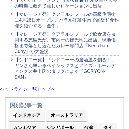
【タイ発】ラーメン専門店｢69men｣ 外食業界苦境
の時期に敢えて厳しいロケーションに出店
【マレーシア発】クアラルンプールの高級住宅街
に4月26日オープン、ハラル認証牛肉で高級和食料
理を紹介する「金牛」
【マレーシア発】クアラルンプールで飲食店を展
開する恵島氏が、市内一の観光地に出店。現地価
格まで落とし込んだカレー専門店『Ken-chan
Curry』が大盛況
【シドニー発】「シドニー一の居酒屋を創る！」
ガンさん率いるベイシックスとアイズ・ホールデ
ィングス井上氏のタッグによる『GORYON-
SAN』
ヘッドライン一覧トップへ
国別記事一覧
インドネシア
オーストラリア
カンボジア
シンガポール
台湾
タイ