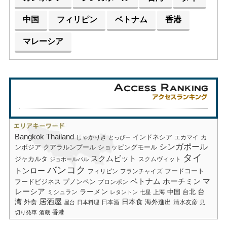
中国
フィリピン
ベトナム
香港
マレーシア
Bangkok
Thailand
しゃかりき
インドネシア
エカマイ
カ
とっぴー
シンガポール
ショッピングモール
ンボジア
クアラルンプール
タイ
スクムビット
ジャカルタ
スクムヴィット
ジョホールバル
バンコク
トンロー
フードコート
フィリピン
フランチャイズ
ベトナム
ホーチミン
マ
フードビジネス
プノンペン
プロンポン
レーシア
ラーメン
台
中国
台北
ミシュラン
上海
レタントン
七星
居酒屋
湾
日本食
海外進出
外食
日本酒
清水友彦
屋台
日本料理
見
香港
切り発車
酒蔵