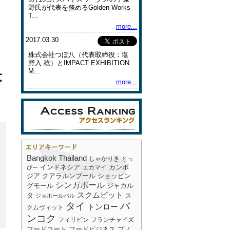
野氏が代表を務めるGolden Works
T...
more...
2017.03.30
株式会社つぼ八（代表取締役：塩
野入 稔）とIMPACT EXHIBITION
M...
大
more...
Bangkok
Thailand
しゃかりき
とっ
インドネシア
エカマイ
カンボ
ぴー
ショッピン
ジア
クアラルンプール
シンガポール
グモール
ジャカル
スクムビット
タ
ス
ジョホールバル
タイ
バ
トンロー
クムヴィット
ンコク
フィリピン
フランチャイズ
フードコート
フードビジネス
プノ