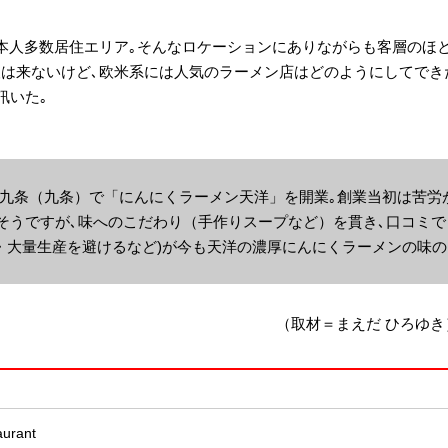
本人多数居住エリア｡そんなロケーションにありながらも客層のほ
人は来ないけど､欧米系には人気のラーメン店はどのようにしてでき
訊いた｡
阪・西九条（九条）で「にんにくラーメン天洋」を開業｡創業当初は苦労
そうですが､味へのこだわり（手作りスープなど）を貫き､口コミで
・大量生産を避けるなど)が今も天洋の濃厚にんにくラーメンの味の
（取材＝まえだ ひろゆき
urant