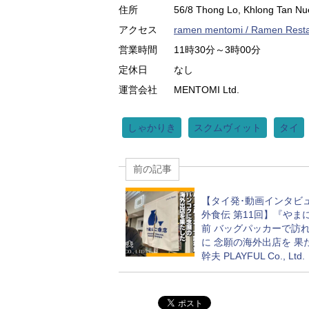
住所
56/8 Thong Lo, Khlong Tan Nu
アクセス
ramen mentomi / Ramen Resta
営業時間
11時30分～3時00分
定休日
なし
運営会社
MENTOMI Ltd.
しゃかりき
スクムヴィット
タイ
前の記事
【タイ発･動画インタビ
外食伝 第11回】『やま
前 バッグパッカーで訪れ
に 念願の海外出店を 果
幹夫 PLAYFUL Co., Ltd.