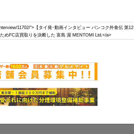
dium.com/interview/11702/">【タイ発･動画インタビュー バンコク外食伝 第12
店買取りを決断した 富島 渥 MENTOMI Ltd.</a>