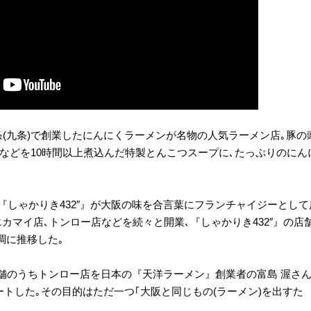
九条(九条)で創業したにんにくラーメンが名物の人気ラーメン店｡豚の
10%などを10時間以上煮込んだ特製とんこつスープに､たっぷりのにん
｡
の『しゃかりき432″』が大阪の味を合言葉にフランチャイジーとして
カマイ店､トンロー店などを続々と開業､『しゃかりき432″』の店
調に推移した｡
舗のうちトンロー店を日本の『天洋ラーメン』創業者の富島 渥さ
ートした｡その目的はただ一つ｢大阪と同じもの(ラーメン)を出すた