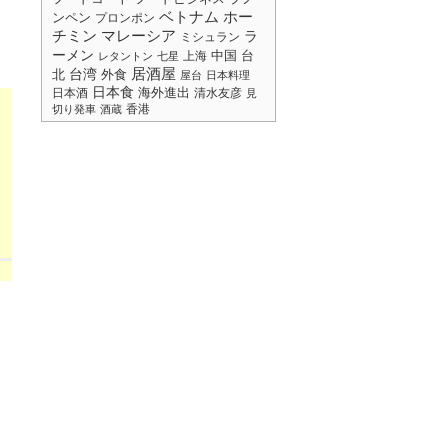
ベトナム
ホー
ンペン
プロンポン
チミン
マレーシア
ラ
ミシュラン
ーメン
中国
台
上海
レタントン
七星
居酒屋
台湾
北
外食
屋台
日本料理
日本食
海外進出
日本酒
清水友彦
見
香港
切り発車
酒蔵