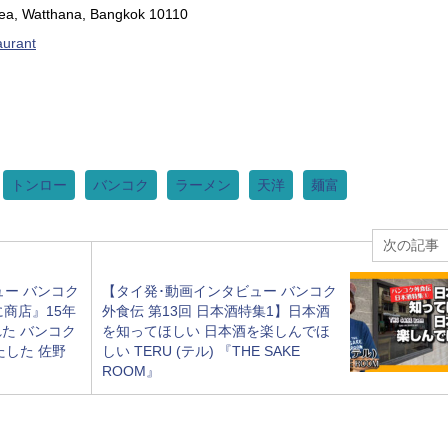
ea, Watthana, Bangkok 10110
urant
トンロー
バンコク
ラーメン
天洋
麺富
次の記事
ュー バンコク
【タイ発･動画インタビュー バンコク
に商店』15年
外食伝 第13回 日本酒特集1】日本酒
た バンコク
を知ってほしい 日本酒を楽しんでほ
たした 佐野
しい TERU (テル) 『THE SAKE
ROOM』