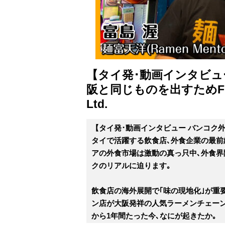
【タイ発･動画インタビュ
阪と同じものを出すためFC
Ltd.
【タイ発･動画インタビュー バンコク
タイで活躍する飲食店､外食企業の最前
アの外食市場は激動の真っ只中､外食界
クのリアルに迫ります｡
飲食店の海外展開で｢味の現地化｣が重
ン店が大阪発祥の人気ラーメンチェーン
から1年間たった今､なにが起きたか｡