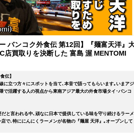
ー バンコク外食伝 第12回】『麺富天洋』
店買取りを決断した 富島 渥 MENTOMI
外食伝】
線に立つ方々にスポットを当て､本音で語ってもらいます｡いまアジ
隈で活躍する人の視点から東南アジア最大の外食市場タイ･バンコ
要だと言われる中､頑なに日本で提供している味を守り続けるラーメ
店で､特ににんにくラーメンが名物の『麺屋 天洋』｡オープンして