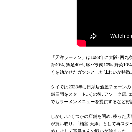
『天洋ラーメン』は1988年に大阪･西
骨40%､鶏足40%､豚バラ肉10%､野菜
くを効かせたガツンとした味わいが特徴
タイでは2023年に日系居酒屋チェーン
舗展開をスタート｡その後､アソーク店､エ
でもラーメンメニューを提供するなど好
しかし､いくつかの店舗を閉め､残った店
が買い取り､『麺富 天洋』として再スタ
め｣｡そして富島さんの戦いが始まった｡