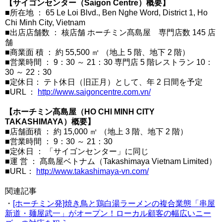
【サイゴンセンター（Saigon Centre）概要】
■所在地 ： 65 Le Loi Blvd., Ben Nghe Word, District 1, Ho
Chi Minh City, Vietnam
■出店店舗数 ： 核店舗 ホーチミン髙島屋 専門店数 145 店
舗
■商業面 積 ： 約 55,500 ㎡ （地上 5 階、地下 2 階）
■営業時間 ： 9：30 ～ 21：30 専門店 5 階レストラン 10：
30 ～ 22：30
■定休日： テト休日（旧正月）として、年 2 日間を予定
■URL ：
http://www.saigoncentre.com.vn/
【ホーチミン髙島屋（HO CHI MINH CITY
TAKASHIMAYA）概要】
■店舗面積 ： 約 15,000 ㎡ （地上 3 階、地下 2 階）
■営業時間 ： 9：30 ～ 21：30
■定休日 ： 「サイゴンセンター」に同じ
■運 営 ： 髙島屋ベトナム（Takashimaya Vietnam Limited）
■URL：
http://www.takashimaya-vn.com/
関連記事
・
[ホーチミン発]焼き鳥と鶏白湯ラーメンの複合業態「串屋
新道・麺屋武一」がオープン！ローカル顧客の幅広いニー