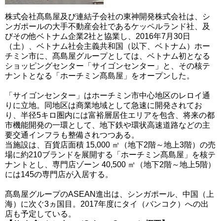
株式会社髙島屋及び連結子会社の東神開発株式会社は、シ
ンガポールの大手不動産会社であるケッペルランド社、及
びその他ベトナム企業2社と協業し、2016年7月30日
（土）、ベトナム社会主義共和国（以下、ベトナム）ホー
チミン市に、髙島屋グループとしては、ベトナム初となる
ショッピングセンター「サイゴンセンター」と、その核テ
ナントとなる「ホーチミン髙島屋」をオープンした。
「サイゴンセンター」はホーチミン市中心地区のレロイ通
りに立地。同地区は商業地域として急速に開発されてお
り、半径5キロ圏内には富裕層居住エリアを包含、将来の都
市機能開発の一環として、地下鉄や環状高速道路などの主
要交通インフラも整備されつつある。
当施設は、百貨店面積 15,000 ㎡（地下2階～地上3階）の売
場に約210ブランドを展開する「ホーチミン髙島屋」を核テ
ナントとし、専門店ゾーン 40,500 ㎡（地下2階～地上5階）
には145の専門店が入居する。
髙島屋グループのASEAN進出は、シンガポール、中国（上
海）に次ぐ3ヵ国目。2017年度にタイ（バンコク）への出
店も予定している。