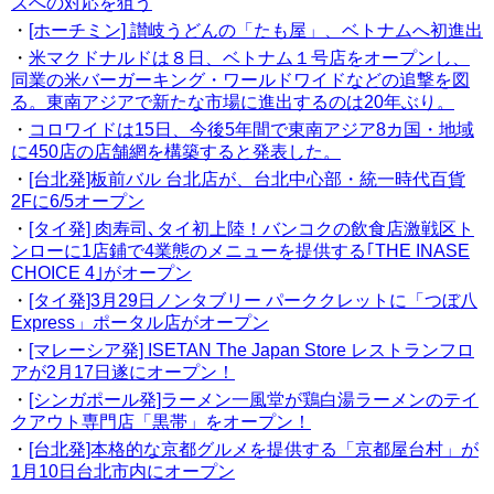
ズへの対応を狙う
・
[ホーチミン] 讃岐うどんの「たも屋」、ベトナムへ初進出
・
米マクドナルドは８日、ベトナム１号店をオープンし、
同業の米バーガーキング・ワールドワイドなどの追撃を図
る。東南アジアで新たな市場に進出するのは20年ぶり。
・
コロワイドは15日、今後5年間で東南アジア8カ国・地域
に450店の店舗網を構築すると発表した。
・
[台北発]板前バル 台北店が、台北中心部・統一時代百貨
2Fに6/5オープン
・
[タイ発] 肉寿司､タイ初上陸！バンコクの飲食店激戦区ト
ンローに1店鋪で4業態のメニューを提供する｢THE INASE
CHOICE 4｣がオープン
・
[タイ発]3月29日ノンタブリー パーククレットに「つぼ八
Express」ポータル店がオープン
・
[マレーシア発] ISETAN The Japan Store レストランフロ
アが2月17日遂にオープン！
・
[シンガポール発]ラーメン一風堂が鶏白湯ラーメンのテイ
クアウト専門店「黒帯」をオープン！
・
[台北発]本格的な京都グルメを提供する「京都屋台村」が
1月10日台北市内にオープン