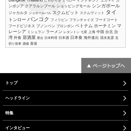
しゃかりき
インドネシア
エカマイ
カ
とっぴー
シンガポール
ショッピングモール
ンボジア
クアラルンプール
タイ
スクムビット
ジャカルタ
スクムヴィット
ジョホールバル
バンコク
トンロー
フードコート
フィリピン
フランチャイズ
ベトナム
ホーチミン
マ
フードビジネス
プノンペン
プロンポン
レーシア
ラーメン
台
中国
台北
ミシュラン
上海
レタントン
七星
居酒屋
湾
日本食
海外進出
外食
日本酒
清水友彦
屋台
日本料理
見
香港
切り発車
酒蔵
トップ
ヘッドライン
特集
インタビュー