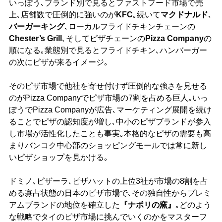
いっぽう､ブランド別で見るとファストフード市場で売
上､店舗数で圧倒的に強いのが
KFC
｡続いて
マクドナルド
､
バーガーキング
､ローカルフライドチキンチェーンの
Chester’s Grill
､そしてピザチェーンの
Pizza Company
の
順になる｡業態別で見るとフライドチキン､ハンバーガー
の次にピザが来るイメージ｡
そのピザ市場で他社を寄せ付けず圧倒的な強さを見せる
のがPizza Companyでピザ市場の7割を占める巨人｡いっ
ぽうでPizza Companyが広告､マーケティング展開を続け
ることでピザの認知度が増し､中小のピザブランドが参入
し市場が活性化したことも事実｡本格的なピザの需要も高
まりバンコク中心部のショッピングモールでは常に新し
いピザショップを見かける｡
ドミノ､ピザーラ､ピザハットの上位3社が市場の8割を占
める寡占状態の日本のピザ市場で､その独自性からプレミ
アムブランドの地位を確立した
『ナポリの窯』
｡どのよう
な戦略でタイのピザ市場に挑んでいくのかをマスターフ