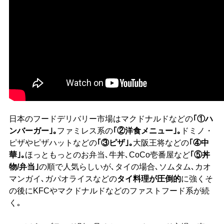
日本のフードデリバリー市場はマクドナルドなどの
｢①ハ
ンバーガー｣｡
ファミレス系の
｢②洋食メニュー｣｡
ドミノ・
ピザやピザハットなどの
｢③ピザ｣｡
大阪王将などの
｢④中
華｣｡
ほっともっとのお弁当､牛丼､CoCo壱番屋など
｢⑤丼
物/弁当｣
の順で人気らしいが､タイの場合､ソムタム､カオ
マンガイ､ガパオライスなどの
タイ料理が圧倒的
に強くそ
の後にKFCやマクドナルドなどのファストフード系が続
く｡