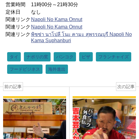
営業時間
11時00分～21時30分
定休日
なし
関連リンク
Napoli No Kama Onnut
関連リンク
Napoli No Kama Onnut
関連リンク
พิซซ่า นาโปลี โนะ คามะ สุพรรณบุรี Napoli No
Kama Suphanburi
タイ
ナポリの窯
バンコク
ピザ
フランチャイズ
フードビジネス
海外進出
前の記事
次の記事