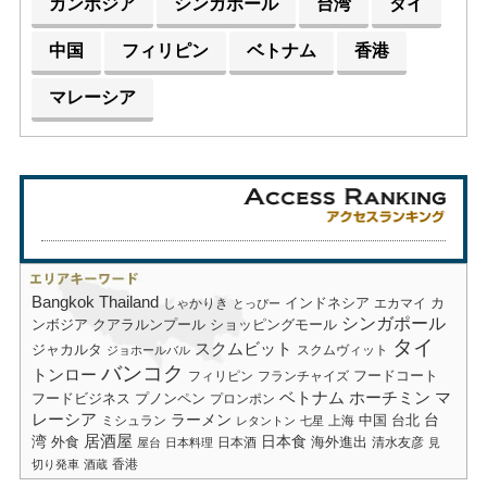
カンボジア
シンガポール
台湾
タイ
中国
フィリピン
ベトナム
香港
マレーシア
Bangkok
Thailand
しゃかりき
インドネシア
エカマイ
カ
とっぴー
シンガポール
ショッピングモール
ンボジア
クアラルンプール
タイ
スクムビット
ジャカルタ
スクムヴィット
ジョホールバル
バンコク
トンロー
フードコート
フィリピン
フランチャイズ
ベトナム
ホーチミン
マ
フードビジネス
プノンペン
プロンポン
レーシア
ラーメン
台
中国
台北
ミシュラン
上海
レタントン
七星
居酒屋
湾
日本食
海外進出
外食
日本酒
清水友彦
屋台
日本料理
見
香港
切り発車
酒蔵