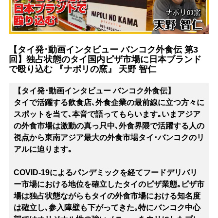
【タイ発･動画インタビュー バンコク外食伝 第3
回】独占状態のタイ国内ピザ市場に日本ブランド
で殴り込む 『ナポリの窯』 天野 智仁
【タイ発･動画インタビュー バンコク外食伝】
タイで活躍する飲食店､外食企業の最前線に立つ方々に
スポットを当て､本音で語ってもらいます｡いまアジア
の外食市場は激動の真っ只中､外食界隈で活躍する人の
視点から東南アジア最大の外食市場タイ･バンコクのリ
アルに迫ります｡
COVID-19によるパンデミックを経てフードデリバリ
ー市場における地位を確立したタイのピザ業態｡ピザ市
場は独占状態ながらもタイの外食市場における知名度
は確立し､参入障壁も下がってきた｡特にバンコク中心