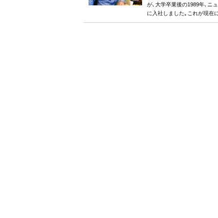
が､大学卒業後の1989年､
に入社しました｡これが現在に