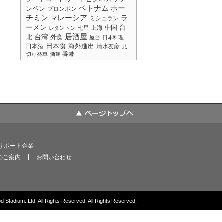
ベトナム
ホー
ンペン
プロンポン
チミン
マレーシア
ラ
ミシュラン
ーメン
中国
台
上海
レタントン
七星
居酒屋
台湾
北
外食
屋台
日本料理
日本食
海外進出
日本酒
清水友彦
見
香港
切り発車
酒蔵
サポート企業
のご案内
お問い合わせ
 Stadium.,Ltd. All Rights Reserved. All Rights Reserved.