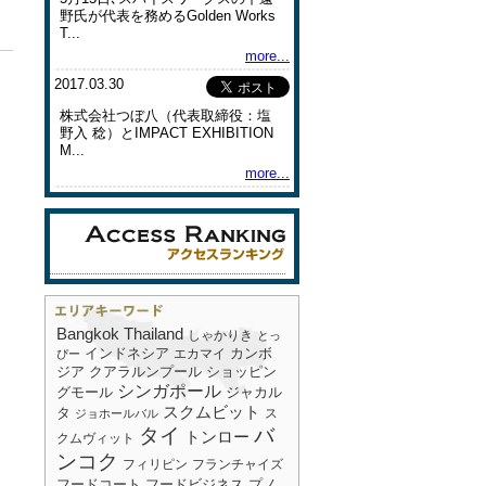
野氏が代表を務めるGolden Works
T...
more...
2017.03.30
株式会社つぼ八（代表取締役：塩
野入 稔）とIMPACT EXHIBITION
M...
more...
Bangkok
Thailand
しゃかりき
とっ
インドネシア
エカマイ
カンボ
ぴー
ショッピン
ジア
クアラルンプール
シンガポール
グモール
ジャカル
スクムビット
タ
ス
ジョホールバル
タイ
バ
トンロー
クムヴィット
ンコク
フィリピン
フランチャイズ
フードコート
フードビジネス
プノ