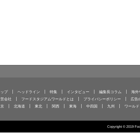
トップ
ヘッドライン
特集
インタビュー
編集長コラム
海外
運営会社
フードスタジアムワールドとは
プライバシーポリシー
広告
東京
北海道
東北
関西
東海
中四国
九州
ワールド
Copyright © 2019 Food