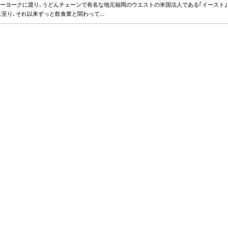
ニューヨークに渡り､うどんチェーンで有名な地元福岡のウエストの米国法人である｢イースト｣
至り､それ以来ずっと飲食業と関わって...