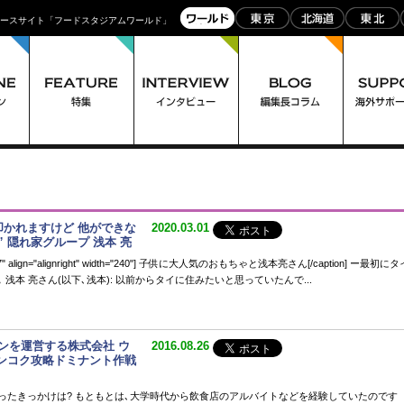
ュースサイト「フードスタジアムワールド」
叩かれますけど 他ができな
2020.03.01
 隠れ家グループ 浅本 亮
_11257" align="alignright" width="240"] 子供に大人気のおもちゃと浅本亮さん[/caption] ー最初にタ
浅本 亮さん(以下､浅本): 以前からタイに住みたいと思っていたんで...
ンを運営する株式会社 ウ
2016.08.26
バンコク攻略ドミナント作戦
ったきっかけは? もともとは､大学時代から飲食店のアルバイトなどを経験していたのです