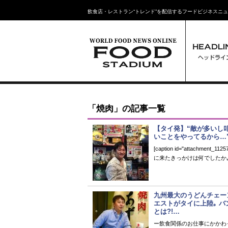
飲食店・レストラン“トレンド”を配信するフードビジネスニ
「焼肉」の記事一覧
【タイ発】“敵が多いし
いことをやってるから…”
[caption id="attachment
に来たきっかけは何でしたか｡ 
九州最大のうどんチェー
エストがタイに上陸｡ 
とは?!…
ー飲食関係のお仕事にかかわ