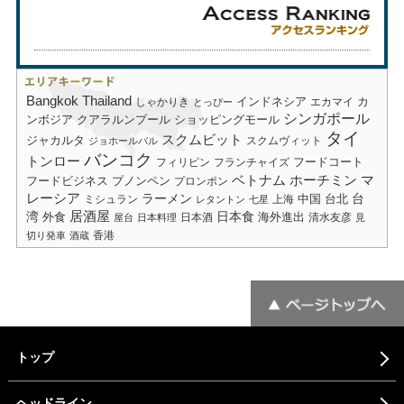
Bangkok
Thailand
しゃかりき
インドネシア
エカマイ
カ
とっぴー
シンガポール
ショッピングモール
ンボジア
クアラルンプール
タイ
スクムビット
ジャカルタ
スクムヴィット
ジョホールバル
バンコク
トンロー
フードコート
フィリピン
フランチャイズ
ベトナム
ホーチミン
マ
フードビジネス
プノンペン
プロンポン
レーシア
ラーメン
台
中国
台北
ミシュラン
上海
レタントン
七星
居酒屋
湾
日本食
海外進出
外食
日本酒
清水友彦
屋台
日本料理
見
香港
切り発車
酒蔵
トップ
ヘッドライン