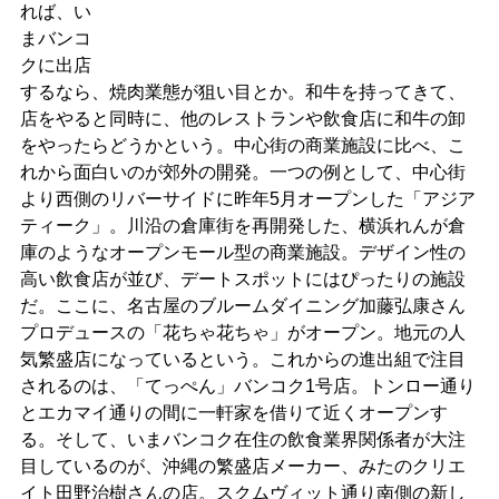
れば、い
まバンコ
クに出店
するなら、焼肉業態が狙い目とか。和牛を持ってきて、
店をやると同時に、他のレストランや飲食店に和牛の卸
をやったらどうかという。中心街の商業施設に比べ、こ
れから面白いのが郊外の開発。一つの例として、中心街
より西側のリバーサイドに昨年5月オープンした「アジア
ティーク」。川沿の倉庫街を再開発した、横浜れんが倉
庫のようなオープンモール型の商業施設。デザイン性の
高い飲食店が並び、デートスポットにはぴったりの施設
だ。ここに、名古屋のブルームダイニング加藤弘康さん
プロデュースの「花ちゃ花ちゃ」がオープン。地元の人
気繁盛店になっているという。これからの進出組で注目
されるのは、「てっぺん」バンコク1号店。トンロー通り
とエカマイ通りの間に一軒家を借りて近くオープンす
る。そして、いまバンコク在住の飲食業界関係者が大注
目しているのが、沖縄の繁盛店メーカー、みたのクリエ
イト田野治樹さんの店。スクムヴィット通り南側の新し