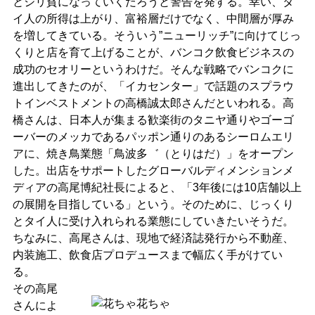
とジリ貧になっていくだろうと警告を発する。幸い、タ
イ人の所得は上がり、富裕層だけでなく、中間層が厚み
を増してきている。そういう”ニューリッチ”に向けてじっ
くりと店を育て上げることが、バンコク飲食ビジネスの
成功のセオリーというわけだ。そんな戦略でバンコクに
進出してきたのが、「イカセンター」で話題のスプラウ
トインベストメントの高橋誠太郎さんだといわれる。高
橋さんは、日本人が集まる歓楽街のタニヤ通りやゴーゴ
ーバーのメッカであるパッポン通りのあるシーロムエリ
アに、焼き鳥業態「鳥波多゛（とりはだ）」をオープン
した。出店をサポートしたグローバルディメンションメ
ディアの高尾博紀社長によると、「3年後には10店舗以上
の展開を目指している」という。そのために、じっくり
とタイ人に受け入れられる業態にしていきたいそうだ。
ちなみに、高尾さんは、現地で経済誌発行から不動産、
内装施工、飲食店プロデュースまで幅広く手がけてい
る。
その高尾
さんによ