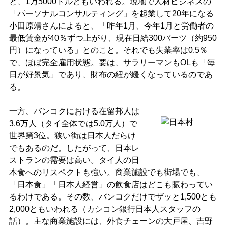
と、1万5000ドルともいわれる。現地で人材ビジネスの
「パーソナルコンサルティング」を起業して20年になる
小田原靖さんによると、「昨年1月、今年1月と労働者の
最低賃金が40％ずつ上がり、現在日給300バーツ（約950
円）になっている」とのこと。それでも失業率は0.5％
で、ほぼ完全雇用状態。要は、サラリーマンもOLも「毎
日が好景気」であり、財布の紐が緩くなっているのであ
る。
一方、バンコクにおける在留邦人は
3.6万人（タイ全体では5.0万人）で
世界第3位。狭い街は日本人だらけ
でもあるのだ。したがって、日本レ
ストランの需要は高い。タイ人の日
本食へのリスペクトも強い。商業施設でも街場でも、
「日本食」「日本人経営」の飲食店はどこも賑わってい
るわけである。その数、バンコクだけでザッと1,500とも
2,000ともいわれる（カシコン銀行日本人スタッフの
話）。主な商業施設には、外食チェーンの大戸屋、吉野