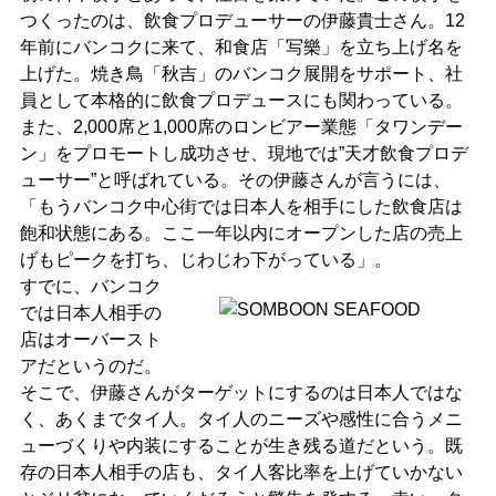
つくったのは、飲食プロデューサーの伊藤貴士さん。12
年前にバンコクに来て、和食店「写樂」を立ち上げ名を
上げた。焼き鳥「秋吉」のバンコク展開をサポート、社
員として本格的に飲食プロデュースにも関わっている。
また、2,000席と1,000席のロンビアー業態「タワンデー
ン」をプロモートし成功させ、現地では”天才飲食プロデ
ューサー”と呼ばれている。その伊藤さんが言うには、
「もうバンコク中心街では日本人を相手にした飲食店は
飽和状態にある。ここ一年以内にオープンした店の売上
げもピークを打ち、じわじわ下がっている」。
すでに、バンコク
では日本人相手の
店はオーバースト
アだというのだ。
そこで、伊藤さんがターゲットにするのは日本人ではな
く、あくまでタイ人。タイ人のニーズや感性に合うメニ
ューづくりや内装にすることが生き残る道だという。既
存の日本人相手の店も、タイ人客比率を上げていかない