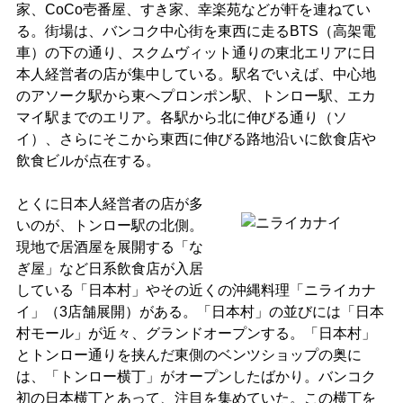
家、CoCo壱番屋、すき家、幸楽苑などが軒を連ねてい
る。街場は、バンコク中心街を東西に走るBTS（高架電
車）の下の通り、スクムヴィット通りの東北エリアに日
本人経営者の店が集中している。駅名でいえば、中心地
のアソーク駅から東へプロンポン駅、トンロー駅、エカ
マイ駅までのエリア。各駅から北に伸びる通り（ソ
イ）、さらにそこから東西に伸びる路地沿いに飲食店や
飲食ビルが点在する。
とくに日本人経営者の店が多
いのが、トンロー駅の北側。
現地で居酒屋を展開する「な
ぎ屋」など日系飲食店が入居
している「日本村」やその近くの沖縄料理「ニライカナ
イ」（3店舗展開）がある。「日本村」の並びには「日本
村モール」が近々、グランドオープンする。「日本村」
とトンロー通りを挟んだ東側のベンツショップの奥に
は、「トンロー横丁」がオープンしたばかり。バンコク
初の日本横丁とあって、注目を集めていた。この横丁を