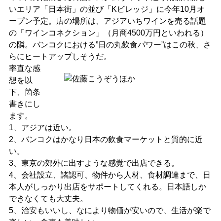
いエリア「日本街」の並び「Kビレッジ」に今年10月オ
ープン予定。店の場所は、アジアいちワインを売る話題
の「ワインコネクション」（月商4500万円といわれる）
の隣。バンコクにおける”日の丸飲食パワー”はこの秋、さ
らにヒートアップしそうだ。
率直な感
想を以
下、箇条
書きにし
ます。
1、アジアは近い。
2、バンコクはかなり日本の飲食マーケットと質的に近
い。
3、東京の郊外に出すような感覚で出店できる。
4、会社設立、諸認可、物件から人材、食材調達まで、日
本人がしっかり出店をサポートしてくれる。日本語しか
できなくても大丈夫。
5、治安もいいし、なにより物価が安いので、生活が楽で