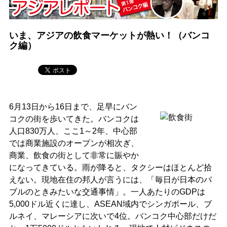
いま、アジアの飲食マーケットが熱い！（バンコ
ク編）
6月13日から16日まで、足早にバン
コクの街を歩いてきた。バンコクは
人口830万人、ここ1～2年、中心部
では商業施設のオープンが相次ぎ、
商業、飲食の街として非常に賑やか
になってきている。雨が降ると、タクシーはほとんど拾
えない。現地在住の邦人が言うには、「毎日が日本のバ
ブルのときみたいな交通事情」。一人あたりのGDPは
5,000ドル近くに達し、ASEAN域内でシンガポール、ブ
ルネイ、マレーシアに次いで4位。バンコク中心部だけだ