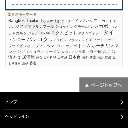
Bangkok
Thailand
しゃかりき
インドネシア
エカマイ
カ
とっぴー
シンガポール
ショッピングモール
ンボジア
クアラルンプール
タイ
スクムビット
ジャカルタ
スクムヴィット
ジョホールバル
バンコク
トンロー
フードコート
フィリピン
フランチャイズ
ベトナム
ホーチミン
マ
フードビジネス
プノンペン
プロンポン
レーシア
ラーメン
台
中国
台北
ミシュラン
上海
レタントン
七星
居酒屋
湾
日本食
海外進出
外食
日本酒
清水友彦
屋台
日本料理
見
香港
切り発車
酒蔵
トップ
ヘッドライン