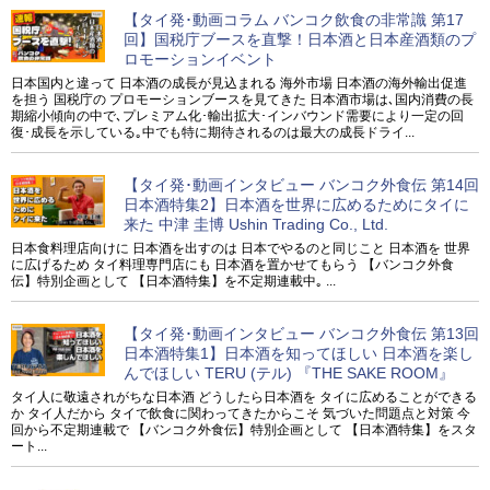
【タイ発･動画コラム バンコク飲食の非常識 第17
回】国税庁ブースを直撃！日本酒と日本産酒類のプ
ロモーションイベント
日本国内と違って 日本酒の成長が見込まれる 海外市場 日本酒の海外輸出促進
を担う 国税庁の プロモーションブースを見てきた 日本酒市場は､国内消費の長
期縮小傾向の中で､プレミアム化･輸出拡大･インバウンド需要により一定の回
復･成長を示している｡中でも特に期待されるのは最大の成長ドライ...
【タイ発･動画インタビュー バンコク外食伝 第14回
日本酒特集2】日本酒を世界に広めるためにタイに
来た 中津 圭博 Ushin Trading Co., Ltd.
日本食料理店向けに 日本酒を出すのは 日本でやるのと同じこと 日本酒を 世界
に広げるため タイ料理専門店にも 日本酒を置かせてもらう 【バンコク外食
伝】特別企画として 【日本酒特集】を不定期連載中｡ ...
【タイ発･動画インタビュー バンコク外食伝 第13回
日本酒特集1】日本酒を知ってほしい 日本酒を楽し
んでほしい TERU (テル) 『THE SAKE ROOM』
タイ人に敬遠されがちな日本酒 どうしたら日本酒を タイに広めることができる
か タイ人だから タイで飲食に関わってきたからこそ 気づいた問題点と対策 今
回から不定期連載で 【バンコク外食伝】特別企画として 【日本酒特集】をスタ
ート...