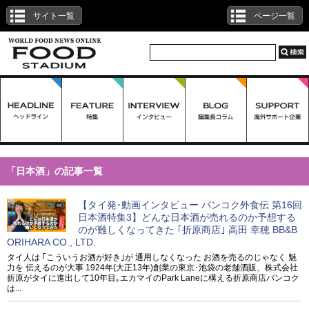
サイト一覧
ページ一覧
「日本酒」の記事一覧
【タイ発･動画インタビュー バンコク外食伝 第16回
日本酒特集3】どんな日本酒が売れるのか予想する
のが難しくなってきた ｢折原商店｣ 高田 幸穂 BB&B
ORIHARA CO., LTD.
タイ人は ｢こういうお酒が好き｣が 通用しなくなった お酒を売るのじゃなく 魅
力を 伝えるのが大事 1924年(大正13年)創業の東京･池袋の老舗酒販、株式会社
折原がタイに進出して10年目｡エカマイのPark Laneに構える折原商店バンコク
は...