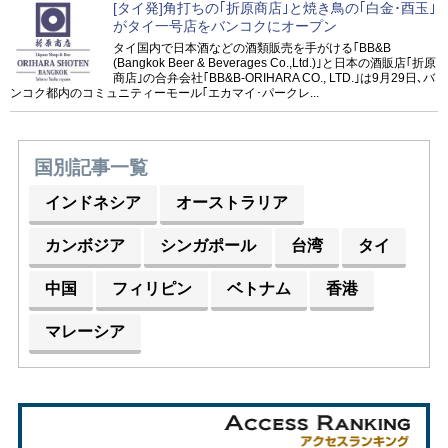
[タイ発]角打ちの｢折原商店｣と焼き鳥の｢白金･酉玉｣
がタイ一号店をバンコクにオープン
タイ国内で日本酒などの酒類販売を手がける｢BB&B
(Bangkok Beer & Beverages Co.,Ltd.)｣と日本の酒販店｢折原
商店｣の合弁会社｢BB&B-ORIHARA CO., LTD.｣は9月29日､バ
ンコク都内のコミュニティーモール｢エカマイ･パークレ...
国別記事一覧
インドネシア
オーストラリア
カンボジア
シンガポール
台湾
タイ
中国
フィリピン
ベトナム
香港
マレーシア