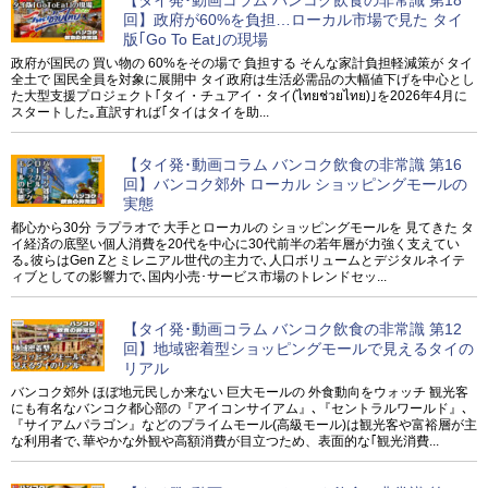
回】政府が60%を負担…ローカル市場で見た タイ
版｢Go To Eat｣の現場
政府が国民の 買い物の 60%をその場で 負担する そんな家計負担軽減策が タイ
全土で 国民全員を対象に展開中 タイ政府は生活必需品の大幅値下げを中心とし
た大型支援プロジェクト｢タイ・チュアイ・タイ(ไทยช่วยไทย)｣を2026年4月に
スタートした｡直訳すれば｢タイはタイを助...
【タイ発･動画コラム バンコク飲食の非常識 第16
回】バンコク郊外 ローカル ショッピングモールの
実態
都心から30分 ラプラオで 大手とローカルの ショッピングモールを 見てきた タ
イ経済の底堅い個人消費を20代を中心に30代前半の若年層が力強く支えてい
る｡彼らはGen Zとミレニアル世代の主力で､人口ボリュームとデジタルネイテ
ィブとしての影響力で､国内小売･サービス市場のトレンドセッ...
【タイ発･動画コラム バンコク飲食の非常識 第12
回】地域密着型ショッピングモールで見えるタイの
リアル
バンコク郊外 ほぼ地元民しか来ない 巨大モールの 外食動向をウォッチ 観光客
にも有名なバンコク都心部の『アイコンサイアム』､『セントラルワールド』､
『サイアムパラゴン』などのプライムモール(高級モール)は観光客や富裕層が主
な利用者で､華やかな外観や高額消費が目立つため、表面的な｢観光消費...