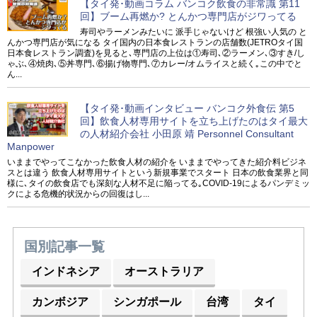
【タイ発･動画コラム バンコク飲食の非常識 第11
回】ブーム再燃か? とんかつ専門店がジワってる
寿司やラーメンみたいに 派手じゃないけど 根強い人気の と
んかつ専門店が気になる タイ国内の日本食レストランの店舗数(JETROタイ国
日本食レストラン調査)を見ると､専門店の上位は①寿司､②ラーメン､③すき/し
ゃぶ､④焼肉､⑤丼専門､⑥揚げ物専門､⑦カレー/オムライスと続く｡この中でと
ん...
【タイ発･動画インタビュー バンコク外食伝 第5
回】飲食人材専用サイトを立ち上げたのはタイ最大
の人材紹介会社 小田原 靖 Personnel Consultant
Manpower
いままでやってこなかった飲食人材の紹介を いままでやってきた紹介料ビジネ
スとは違う 飲食人材専用サイトという新規事業でスタート 日本の飲食業界と同
様に､タイの飲食店でも深刻な人材不足に陥ってる｡COVID-19によるパンデミッ
クによる危機的状況からの回復はし...
国別記事一覧
インドネシア
オーストラリア
カンボジア
シンガポール
台湾
タイ