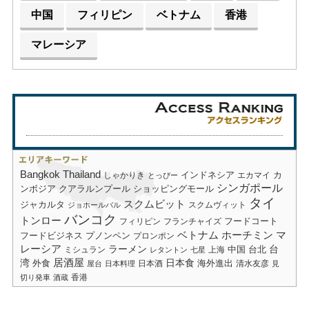
中国
フィリピン
ベトナム
香港
マレーシア
Bangkok
Thailand
しゃかりき
インドネシア
エカマイ
カ
とっぴー
シンガポール
ショッピングモール
ンボジア
クアラルンプール
タイ
スクムビット
ジャカルタ
スクムヴィット
ジョホールバル
バンコク
トンロー
フードコート
フィリピン
フランチャイズ
ベトナム
ホーチミン
マ
フードビジネス
プノンペン
プロンポン
レーシア
ラーメン
台
中国
台北
ミシュラン
上海
レタントン
七星
居酒屋
湾
日本食
海外進出
外食
日本酒
清水友彦
屋台
日本料理
見
香港
切り発車
酒蔵