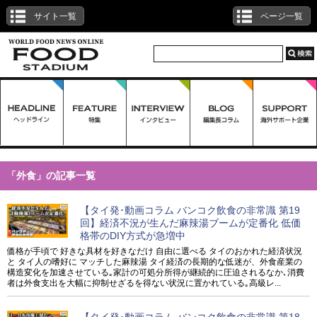
サイト一覧
ページ一覧
「外食」の記事一覧
【タイ発･動画コラム バンコク飲食の非常識 第19
回】経済不況が生んだ麻辣湯ブームが定番化 低価
格帯のDIY方式が急増中
価格が手頃で 好きな具材を好きなだけ 自由に選べる タイのおかれた経済状況
と タイ人の嗜好に マッチした麻辣湯 タイ経済の長期的な低迷が、外食産業の
構造変化を加速させている｡家計の可処分所得が継続的に圧迫されるなか､消費
者は外食支出を大幅に抑制せざるを得ない状況に置かれている｡高級レ...
【タイ発･動画コラム バンコク飲食の非常識 第18